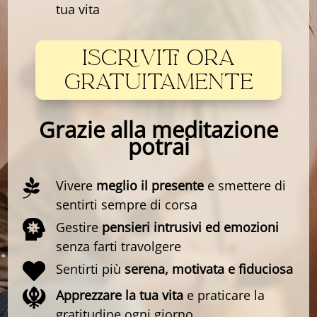
tua vita
ISCRIVITI ORA
GRATUITAMENTE
Grazie alla meditazione
potrai

Vivere
meglio il presente
e smettere di
sentirti sempre di corsa

Gestire
pensieri intrusivi ed emozioni
senza farti travolgere

Sentirti più
serena, motivata e fiduciosa

Apprezzare la tua vita
e praticare la
gratitudine ogni giorno