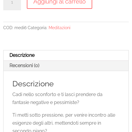
Aggiungi al carrello
calmare
ansia
e
COD:
medi6
Categoria:
Meditazioni
angoscia
-
Meditazione
e
Descrizione
strumenti
Recensioni (0)
pratici
per
Descrizione
tutti
i
Cadi nello sconforto e ti lasci prendere da
giorni
fantasie negative e pessimiste?
quantità
Ti metti sotto pressione, per venire incontro alle
esigenze degli altri, mettendoti sempre in
secondo piano?