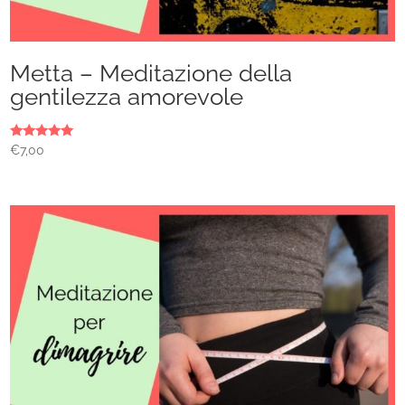
Metta – Meditazione della
gentilezza amorevole
Valutato
€
7,00
5.00
su 5