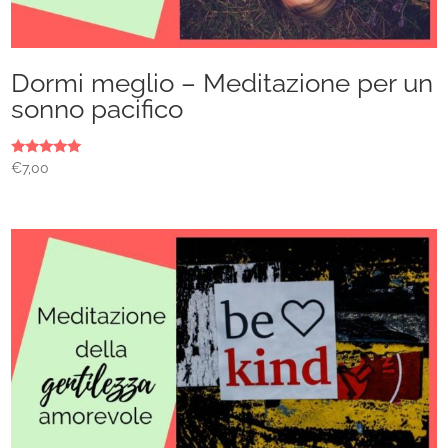
Dormi meglio – Meditazione per un
sonno pacifico
Valutato
€
7,00
5.00
su 5