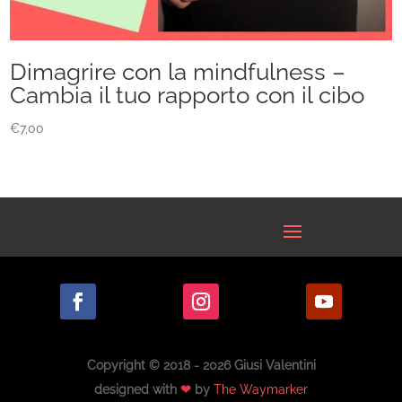
Dimagrire con la mindfulness –
Cambia il tuo rapporto con il cibo
€
7,00
Copyright © 2018 - 2026 Giusi Valentini
designed with
❤
by
The Waymarker