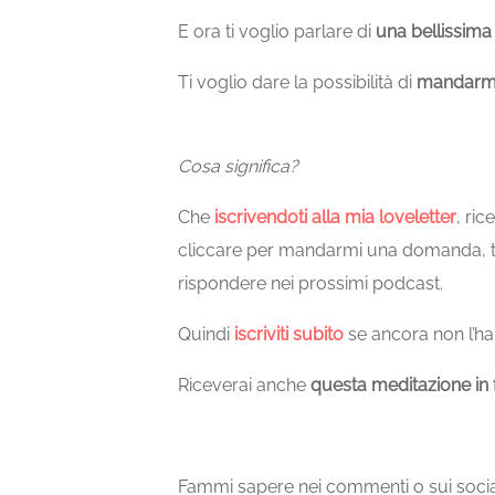
E
ora
ti
voglio
parlare
di
una
bellissima
Ti
voglio
dare
la
possibilità
di
mandarm
Cosa
significa?
Che
iscrivendoti
alla
mia
loveletter
,
ric
cliccare
per
mandarmi una domanda, t
rispondere nei prossimi podcast.
Quindi
iscriviti subito
se ancora non l’hai
Riceverai anche
questa meditazione in
Fammi sapere nei commenti o sui social