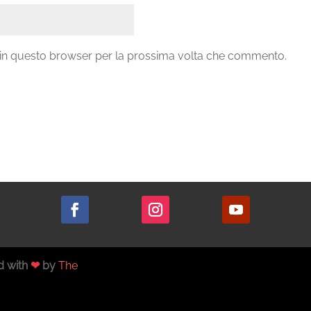
b in questo browser per la prossima volta che commento.
d with
❤
by
The