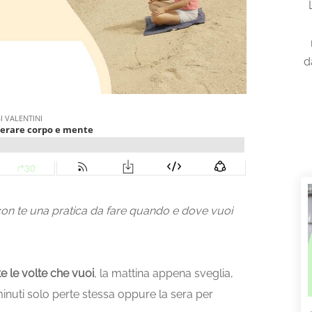
d
con te una pratica da fare quando e dove vuoi
te
le
volte
che
vuoi
,
la
mattina
appena
sveglia,
inuti
solo
per
te
stessa
oppure
la
sera
per