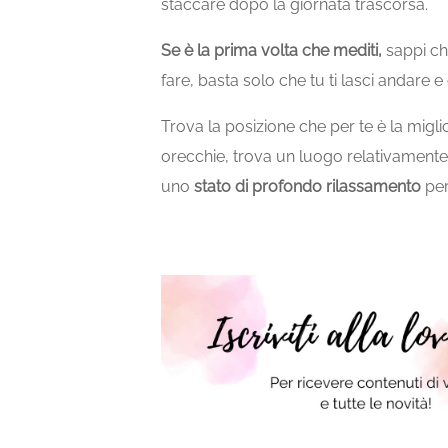
staccare dopo la giornata trascorsa.
Se
è
la
prima
volta
che
mediti,
sappi c
fare,
basta
solo
che
tu
ti
lasci
andare
e
T
rova
la
posizione
che
per
te
è
la
migli
orecchie,
trova
un
luogo
relativament
uno
stato
di
profondo
rilassamento
pe