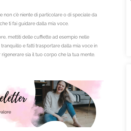
he
non
c’è
niente
di
particolare
o
di
speciale
da
che
ti
fai
guidare
dalla
mia
voce.
ore,
mettiti
delle
cuffiette
ad
esempio
nelle
e
tranquillo
e
fatti
trasportare
dalla
mia
voce
in
r
rigenerare
sia
il
tuo
corpo
che
la
tua
mente.