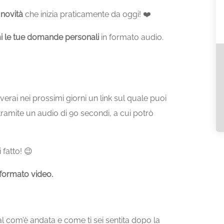
novità
che
inizia
praticamente
da
oggi! ❤️
i
le
tue
domande
personali
in
formato
audio.
everai
nei
prossimi
giorni
un
link
sul
quale
puoi
ramite un
audio di 90 secondi, a cui potrò
 fatto! 😉
 formato video.
 com’è andata e come ti sei sentita dopo la