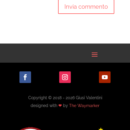
Copyright © 2018 - 2026 Giusi Valentini
designed with
❤
by
The Waymarker