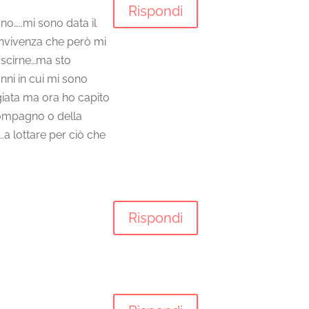
Rispondi
o…..mi sono data il
onvivenza che però mi
uscirne…ma sto
ni in cui mi sono
giata ma ora ho capito
compagno o della
.a lottare per ciò che
Rispondi