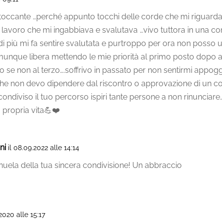
toccante …perché appunto tocchi delle corde che mi riguardan
 lavoro che mi ingabbiava e svalutava …vivo tuttora in una c
i più mi fa sentire svalutata e purtroppo per ora non posso 
unque libera mettendo le mie priorità al primo posto dopo an
se non al terzo….soffrivo in passato per non sentirmi appog
che non devo dipendere dal riscontro o approvazione di un 
condiviso il tuo percorso ispiri tante persone a non rinunciare…
 propria vita💪❤️
ni
il 08.09.2022 alle 14:14
uela della tua sincera condivisione! Un abbraccio
.2020 alle 15:17