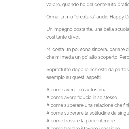
valore, quando ho del contenuto pratico
Ormai la mia “creatura” audio Happy Dai
Un impegno costante, una bella scuola 
così tante di voi.
Mi costa un po’, sono sincera, parlare 
che mi metta un po’ allo scoperto. Per
Soprattutto dopo le richieste da parte 
esempio su questi aspetti
# come avere più autostima
# come avere fiducia in se stesse
# come superare una relazione che fin
# come superare la solitudine da singl
# come trovare la pace interiore
# come trovare il lavoro/passione