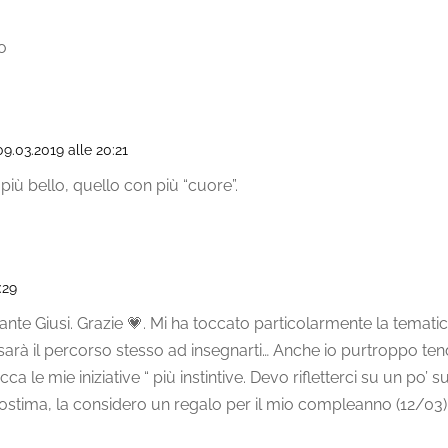
o
 09.03.2019 alle 20:21
 più bello, quello con più “cuore”.
:29
ante Giusi. Grazie 💗. Mi ha toccato particolarmente la temati
sarà il percorso stesso ad insegnarti… Anche io purtroppo te
a le mie iniziative “ più instintive. Devo rifletterci su un po’ 
utostima, la considero un regalo per il mio compleanno (12/03)