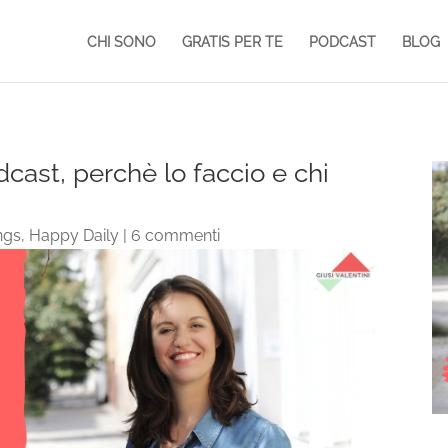
CHI SONO
GRATIS PER TE
PODCAST
BLOG
cast, perchè lo faccio e chi
ngs
,
Happy Daily
|
6 commenti