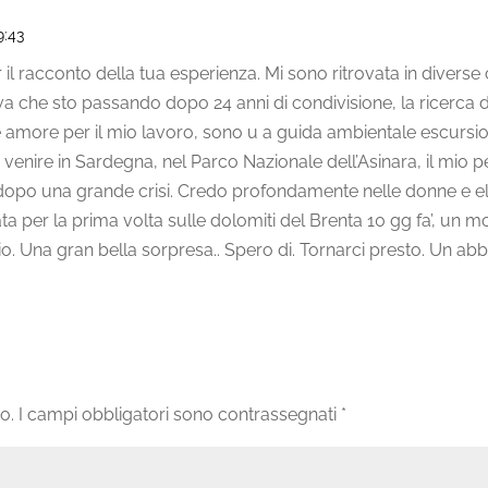
9:43
r il racconto della tua esperienza. Mi sono ritrovata in diverse
tiva che sto passando dopo 24 anni di condivisione, la ricerca 
e amore per il mio lavoro, sono u a guida ambientale escursio
 a venire in Sardegna, nel Parco Nazionale dell’Asinara, il mio 
 dopo una grande crisi. Credo profondamente nelle donne e ell
ata per la prima volta sulle dolomiti del Brenta 10 gg fa’, un
o. Una gran bella sorpresa.. Spero di. Tornarci presto. Un ab
o.
I campi obbligatori sono contrassegnati
*