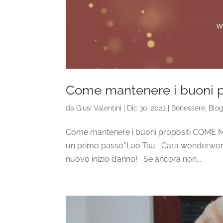
Come mantenere i buoni p
da
Giusi Valentini
|
Dic 30, 2022
|
Benessere
,
Blo
Come mantenere i buoni propositi COME 
un primo passo.”Lao Tsu Cara wonderwoma
nuovo inizio d’anno! Se ancora non...