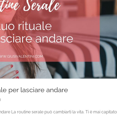
uale per lasciare andare
g
andare La routine serale può cambiarti la vita. Ti è mai capitato