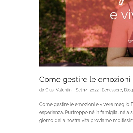
Come gestire le emozioni 
da
Giusi Valentini
|
Set 14, 2022
|
Benessere
,
Blog
Come gestire le emozioni e vivere meglio Fa
esperienza. Purtroppo né in famiglia, né a 
giorno della nostra vita proviamo moltissim