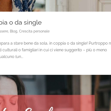
pia o da single
ssere
,
Blog
,
Crescita personale
mpara a stare bene da sola, in coppia o da single! Purtroppo n
culturali o famigliari in cui ci viene suggerito – più o meno
alcuno (un...