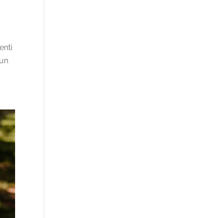
enti
 un